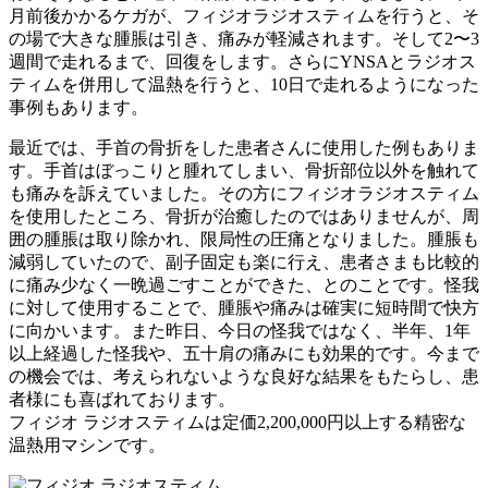
月前後かかるケガが、フィジオラジオスティムを行うと、そ
の場で大きな腫脹は引き、痛みが軽減されます。そして2〜3
週間で走れるまで、回復をします。さらにYNSAとラジオス
ティムを併用して温熱を行うと、10日で走れるようになった
事例もあります。
最近では、手首の骨折をした患者さんに使用した例もありま
す。手首はぼっこりと腫れてしまい、骨折部位以外を触れて
も痛みを訴えていました。その方にフィジオラジオスティム
を使用したところ、骨折が治癒したのではありませんが、周
囲の腫脹は取り除かれ、限局性の圧痛となりました。腫脹も
減弱していたので、副子固定も楽に行え、患者さまも比較的
に痛み少なく一晩過ごすことができた、とのことです。怪我
に対して使用することで、腫脹や痛みは確実に短時間で快方
に向かいます。また昨日、今日の怪我ではなく、半年、1年
以上経過した怪我や、五十肩の痛みにも効果的です。今まで
の機会では、考えられないような良好な結果をもたらし、患
者様にも喜ばれております。
フィジオ ラジオスティムは定価2,200,000円以上する精密な
温熱用マシンです。