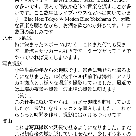
が多いです。院内で何故か趣味の音楽を流すことが多
いです。ここ数年はライブハウスなどへ出向いていま
す。Blue Note Tokyo や Motion Blue Yokohamaで、素敵
な音楽を聴きながら、お酒を飲むのが好きです。年に
数回の楽しみです。
スポーツ観戦
特に決まったスポーツはなく、これまた何でも見ま
す。野球もサッカーも好きです。ダーツだってＴＶで
やっていれば見てしまいます。
写真撮影
小学生高学年からの趣味です。景色に魅せられ撮るよ
うになりました。10代後半〜20代前半は海外、アメリ
カを拠点とし様々な場所を撮影していました。最近で
は工場の夜景や風景、波止場の風景に萌えます
（笑）。
この仕事に就いてからは、カメラ趣味を封印していま
したが、最近になりデジカメを購入しました。これか
らもっと時間を作り、撮影に出かけるつもりです。
登山
これは写真撮影の延長で登るようになりました。まだ
まだ初心者の域は脱していませんが、少しずつ多くの