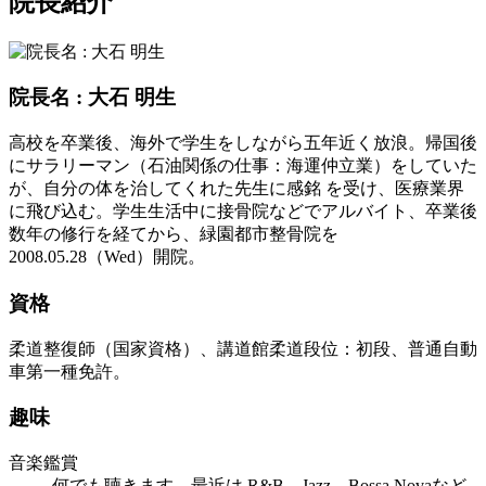
院長紹介
院長名 : 大石 明生
高校を卒業後、海外で学生をしながら五年近く放浪。帰国後
にサラリーマン（石油関係の仕事：海運仲立業）をしていた
が、自分の体を治してくれた先生に感銘 を受け、医療業界
に飛び込む。学生生活中に接骨院などでアルバイト、卒業後
数年の修行を経てから、緑園都市整骨院を
2008.05.28（Wed）開院。
資格
柔道整復師（国家資格）、講道館柔道段位：初段、普通自動
車第一種免許。
趣味
音楽鑑賞
何でも聴きます。最近は R&B、Jazz、Bossa Novaなど