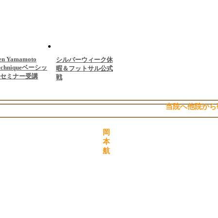
en Yamamoto
シルバーウィーク休
echniqueベーシッ
暇＆フットサル公式
セミナー受講
戦
当院へ他院から
岡
本
航