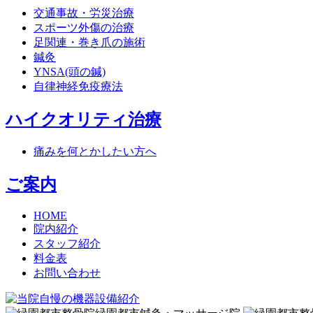
交通事故・労災治療
スポーツ外傷の治療
足関連・巻き爪の施術
鍼灸
YNSA(頭の鍼)
自律神経免疫療法
ハイクオリティ治療
痛みを何とかしたい方へ
ご案内
HOME
院内紹介
スタッフ紹介
料金表
お問い合わせ