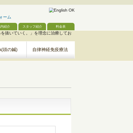
院内紹介
スタッフ紹介
料金表
A(頭の鍼)
自律神経免疫療法