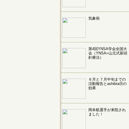
気象病
第4回YNSA学会全国大
会（YNSA=山元式新頭
針療法）
６月と７月中旬までの
活動報告とashibraⓇの
効果
岡本航選手が来院され
ました！