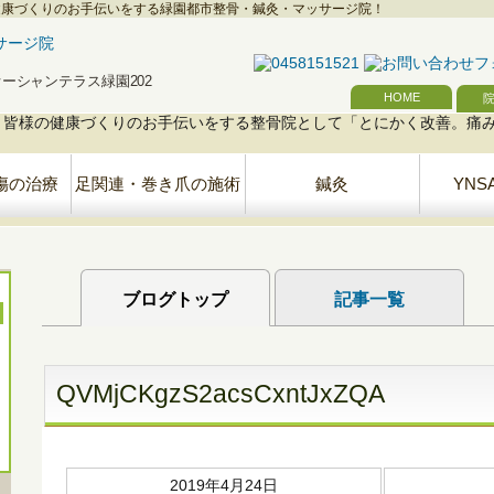
健康づくりのお手伝いをする緑園都市整骨・鍼灸・マッサージ院！
号オーシャンテラス緑園202
HOME
傷の治療
足関連・巻き爪の施術
鍼灸
YNS
ブログトップ
記事一覧
QVMjCKgzS2acsCxntJxZQA
2019年4月24日