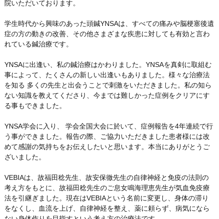
院いただいております。
学生時代から興味のあった頭鍼YNSAは、すべての痛みや脳梗塞後遺
症の方の動きの改善、その他さまざまな疾患に対しても有効と言わ
れている鍼治療です。
YNSAに出逢い、私の鍼治療はかわりました。YNSAを真剣に取組む
事によって、たくさんの新しい出逢いもありました。様々な治療法
を知る 多くの先生と出会うことで刺激をいただきました。私の知ら
ない知識を教えてくださり、今までは難しかった症例をクリアにす
る事もできました。
YNSA学会に入り、 学会全国大会に於いて、症例報告を4年連続で行
う事ができました。報告の際、ご協力いただきました患者様には改
めて感謝の気持ちをお伝えしたいと思います。本当にありがとうご
ざいました。
VEBIAは、故福田稔先生、故安保徹先生の自律神経と免疫の法則の
考え方をもとに、故福田稔先生のご息女鳴海理恵先生が気血免疫療
法を引継ぎました。現在はVEBIAという名前に変更し、身体の滞り
をなくし、血流を上げ、自律神経を整え、薬に頼らず、病気になら
ない身体作りを目指すという考え方の治療法です。