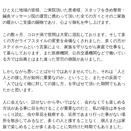
ひとえに地域の皆様、ご来院頂いた患者様、スタッフを含め整骨・
鍼灸マッサージ院の運営に携わって頂いた全ての方々とそのご家族
の暖かいご支援の賜物であり、心より御礼を申し上げます。
この数ヶ月、コロナ渦で世間は大変に混乱しております。そして多
くの方がライフスタイルの変更を余儀なくされました。多くの方が
ステイホームという言葉により、家族を守りながら家庭で仕事をし
て暮らしております。また医療機関、公共交通機関などで働いてい
る方では自粛とはまた違った苦労の側面がありました。
しかしながら悪いことばかりではありませんでした。それは「人と
人との接し方が如何に重要なのか」ということ。またその反面で
「人ではなく物に対しての接し方」を学ばせて頂いた期間でもあっ
たかと思います。
人に会えない、話せないから辛いではなく、会わなくても楽しめる
方法がある事に目を向けることが重要なのだと。私の場合は本をゆ
っくり読む、虫や草花を観察する、近所であまり行った事がない場
所を散歩してみるなど、多くの人と接することなく、個人または家
族で楽しめることが多くあることに気付けた時期でもありました。