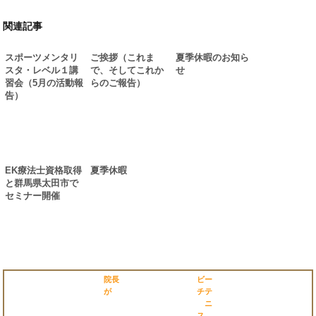
関連記事
スポーツメンタリ
ご挨拶（これま
夏季休暇のお知ら
スタ・レベル１講
で、そしてこれか
せ
習会（5月の活動報
らのご報告）
告）
EK療法士資格取得
夏季休暇
と群馬県太田市で
セミナー開催
院長
ビー
が
チテ
ニ
ス