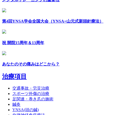
第4回YNSA学会全国大会（YNSA=山元式新頭針療法）
祝 開院15周年＆13周年
あなたのその痛みはどこから？
治療項目
交通事故・労災治療
スポーツ外傷の治療
足関連・巻き爪の施術
鍼灸
YNSA(頭の鍼)