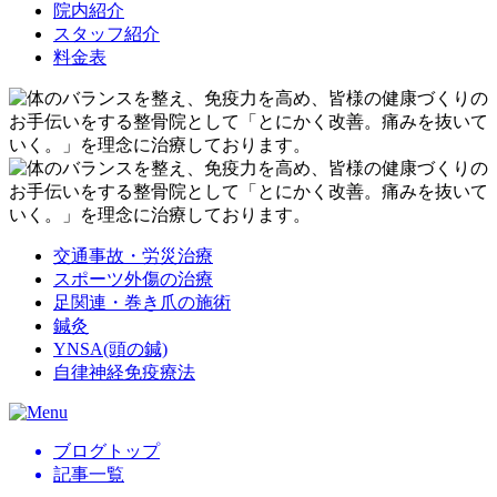
院内紹介
スタッフ紹介
料金表
交通事故・労災治療
スポーツ外傷の治療
足関連・巻き爪の施術
鍼灸
YNSA(頭の鍼)
自律神経免疫療法
ブログトップ
記事一覧