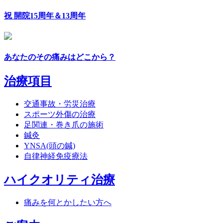
祝 開院15周年＆13周年
あなたのその痛みはどこから？
治療項目
交通事故・労災治療
スポーツ外傷の治療
足関連・巻き爪の施術
鍼灸
YNSA(頭の鍼)
自律神経免疫療法
ハイクオリティ治療
痛みを何とかしたい方へ