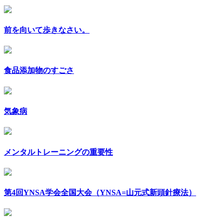
前を向いて歩きなさい。
食品添加物のすごさ
気象病
メンタルトレーニングの重要性
第4回YNSA学会全国大会（YNSA=山元式新頭針療法）