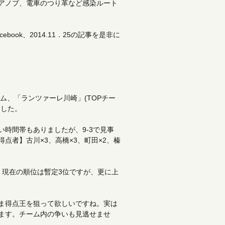
アノブ、電車のつり革など感染ルート
ok、2014.11．25の記事を是非に
ム、「ランツァーレ川崎」(TOPチー
ました。
時間帯もありましたが、9-3で見事
点者】古川×3、高橋×3、町田×2、榛
。現在の順位は暫定3位ですが、更に上
ま得点王を狙って欲しいですね。実は
ます。チーム内の争いも見逃せませ