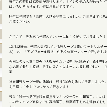
毎年この時期は感染症が流行ります。トイレや他の人が触ったド
はいろいろあります。特に注意が必要です。
昨年に当院でも「除菌」の話を記事にしました。ご参考までにFacebo
ご覧ください。
さてさて、先週末も当院のメンバーは忙しく動いておりました！
12月12日㈯、当院の提携している県リーグ１部のフットサルチー
ム) vs 「アズヴェール藤沢」が県立体育センターで行なわれ
今回は各々の選手都合で人数が少ない状態での試合で、途中苦しい
な結果で勝利！監督、選手の皆さんは本当にお疲れ様でした。【得
葉
神奈川県リーグ一部の残留は、残り2試合を残して決定しました
を目指して全力でぶつかって行きます！
残り２試合の見所は現在得点ランキング一位の古川選手。このま
このランキング５位までに高橋選手、榛葉選手も名を連ねており
ん！