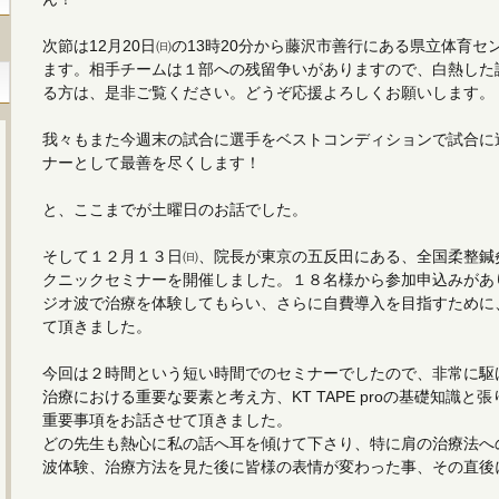
次節は12月20日㈰の13時20分から藤沢市善行にある県立体育
ます。相手チームは１部への残留争いがありますので、白熱した
る方は、是非ご覧ください。どうぞ応援よろしくお願いします。
我々もまた今週末の試合に選手をベストコンディションで試合に
ナーとして最善を尽くします！
と、ここまでが土曜日のお話でした。
そして１２月１３日㈰、院長が東京の五反田にある、全国柔整鍼
クニックセミナーを開催しました。１８名様から参加申込みがあ
ジオ波で治療を体験してもらい、さらに自費導入を目指すために
て頂きました。
今回は２時間という短い時間でのセミナーでしたので、非常に駆
治療における重要な要素と考え方、KT TAPE proの基礎知識
重要事項をお話させて頂きました。
どの先生も熱心に私の話へ耳を傾けて下さり、特に肩の治療法へ
波体験、治療方法を見た後に皆様の表情が変わった事、その直後