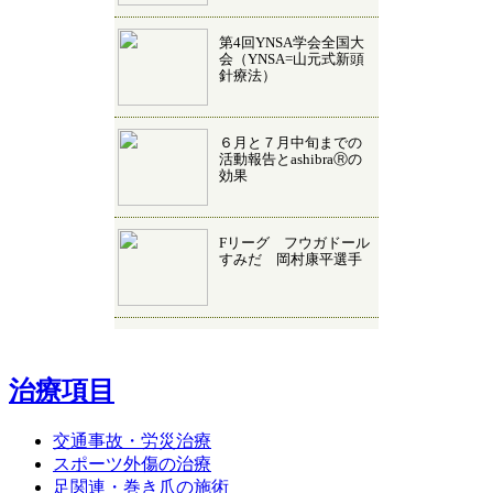
第4回YNSA学会全国大
会（YNSA=山元式新頭
針療法）
６月と７月中旬までの
活動報告とashibraⓇの
効果
Fリーグ フウガドール
すみだ 岡村康平選手
治療項目
交通事故・労災治療
スポーツ外傷の治療
足関連・巻き爪の施術