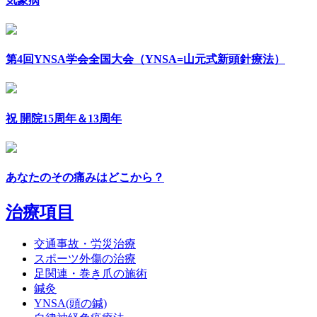
気象病
第4回YNSA学会全国大会（YNSA=山元式新頭針療法）
祝 開院15周年＆13周年
あなたのその痛みはどこから？
治療項目
交通事故・労災治療
スポーツ外傷の治療
足関連・巻き爪の施術
鍼灸
YNSA(頭の鍼)