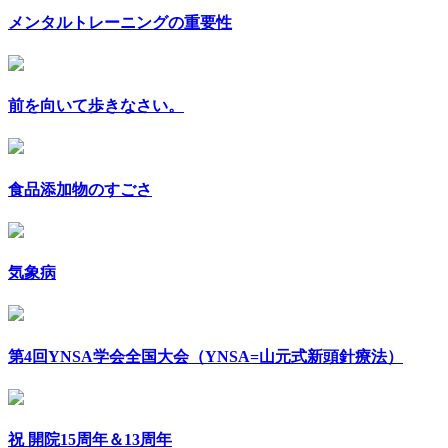
メンタルトレーニングの重要性
前を向いて歩きなさい。
食品添加物のすごさ
気象病
第4回YNSA学会全国大会（YNSA=山元式新頭針療法）
祝 開院15周年＆13周年